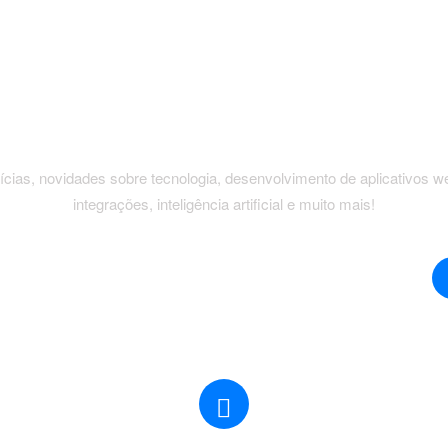
e reinventar, inovando para conquistar e manter a atenção do
INSCREVA-SE EM NOSSA NEWSLETT
cias, novidades sobre tecnologia, desenvolvimento de aplicativos w
integrações, inteligência artificial e muito mais!