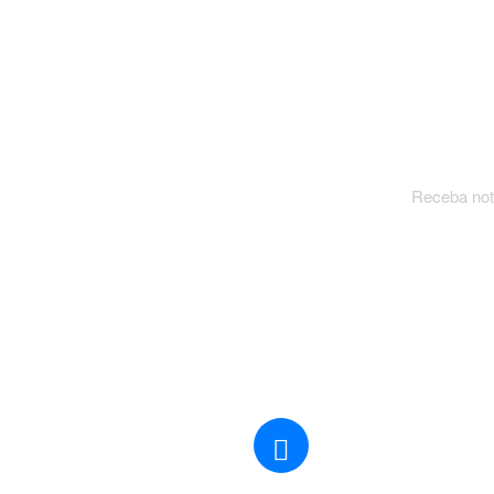
grande que empresas de todos os setores precisaram s
consumidor moderno. E foi […]
Receba notí